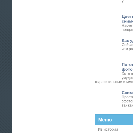
у ...
Цвет
сним
Насчё
погоря
Как у
Сейчас
чем ра
Пого
фото
Хотя 
умудр
выразительные снимки 
Снимо
Просто
сфото
так как 
Меню
Из истории