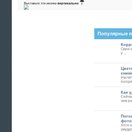
Выставьте эти иконки
вертикально
Популярные 
Корре
Одна и
у ...
Цвет
сним
Насчё
погоря
Как у
Сейчас
чем ра
Пого
фото
Хотя 
умудр