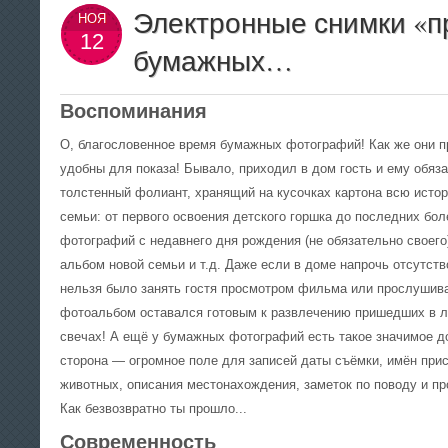
фотоснимок с помощью обыкновенного
Электронные снимки «п
записывай шаги
НОЯ
спичечного коробка с булавочным
— сделай копию
12
отверстием? Конечно же понадобится весь
«родном» форма
бумажных…
набор классического фотографа, но это
КОПИЕЙ! Почаще
потом — для проявки и печати, а сам кадр
особенно после
сделать можно! Как? Прячем в темноте
плёнку в коробок, выходим на пленэр,
Воспоминания
прокалываем дырочку и экспонируем.
О, благословенное время бумажных фотографий! Как же они п
удобны для показа!
Бывало, приходил в дом гость и ему обяза
толстенный фолиант, хранящий на кусочках картона всю истор
семьи: от первого освоения детского горшка до последних бо
фотографий с недавнего дня рождения (не обязательно своего
альбом новой семьи и т.д. Даже если в доме напрочь отсутств
нельзя было занять гостя просмотром фильма или прослушив
фотоальбом оставался готовым к развлечению пришедших в лю
свечах! А ещё у бумажных фотографий есть такое значимое до
сторона — огромное поле для записей даты съёмки, имён при
животных, описания местонахождения, заметок по поводу и про
Как безвозвратно ты прошло...
Современность