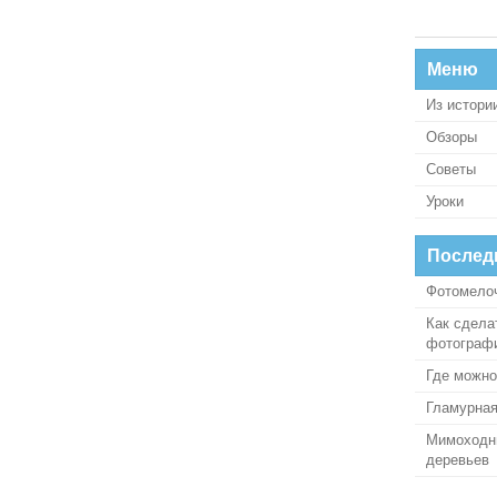
Меню
Из истори
Обзоры
Советы
Уроки
Послед
Фотомелоч
Как сдела
фотограф
Где можно
Гламурная
Мимоходны
деревьев