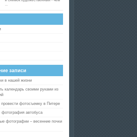
и снимок художественный - чем
...
и
ние записи
и в нашей жизни
ть календарь своими руками из
ий
 провести фотосъемку в Питере
 фотография автобуса
е фотографии – весенние почки