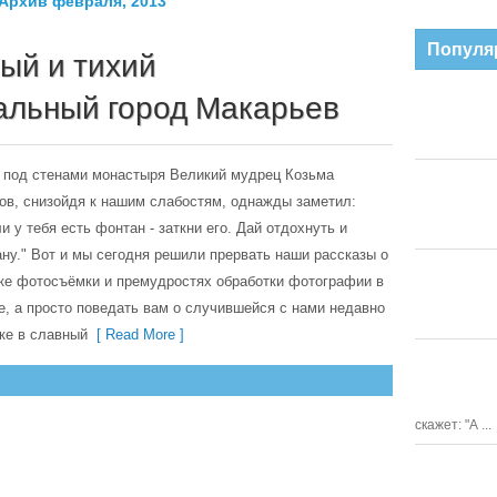
Архив февраля, 2013
ного
записывай шаги! Начав работать со снимком
не замени
— сделай копию в формате TIFF или
Иными сло
тся весь
«родном» формате редактора и работай с
руки расту
Популя
ый и тихий
о это
КОПИЕЙ! Почаще сохраняй результат,
мозг спит
сам кадр
особенно после сложных операций.
жизнь.
альный город Макарьев
ноте
эр,
ем.
 под стенами монастыря Великий мудрец Козьма
ов, снизойдя к нашим слабостям, однажды заметил:
и у тебя есть фонтан - заткни его. Дай отдохнуть и
ну." Вот и мы сегодня решили прервать наши рассказы о
ке фотосъёмки и премудростях обработки фотографии в
, а просто поведать вам о случившейся с нами недавно
ке в славный
[ Read More ]
скажет: "А ...