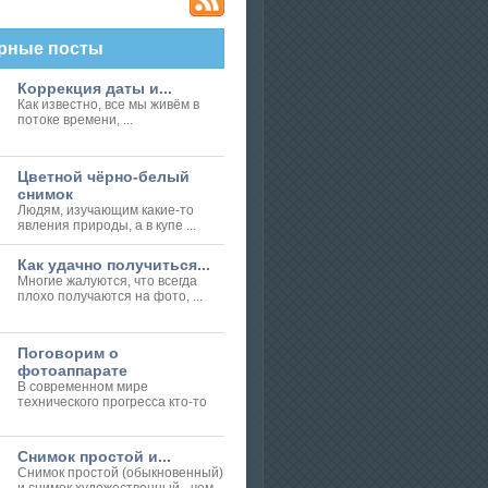
т и не даст навыков мастерства!
вами: фотокамера не спасёт, если
т неправильно, око не видит, а
рные посты
... Настоящий мастер учится всю
Коррекция даты и...
Как известно, все мы живём в
потоке времени, ...
Цветной чёрно-белый
снимок
Людям, изучающим какие-то
явления природы, а в купе ...
Как удачно получиться...
Многие жалуются, что всегда
плохо получаются на фото, ...
Поговорим о
фотоаппарате
В современном мире
технического прогресса кто-то
Снимок простой и...
Снимок простой (обыкновенный)