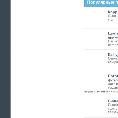
Популярные 
Корре
Одна и
у ...
Цвет
сним
Насчё
погоря
Как у
Сейчас
чем ра
Пого
фото
Хотя 
умудр
выразительные снимки 
Снимо
Просто
сфото
так как 