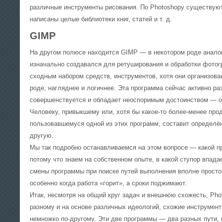
различные инструменты рисования. По Photoshopу существую
написаны целые библиотеки книг, статей и т. д.
GIMP
На другом полюсе находится GIMP — в некотором роде анало
изначально создавался для ретуширования и обработки фотог
сходным набором средств, инструментов, хотя они организова
роде, нагляднее и логичнее. Эта программа сейчас активно ра
совершенствуется и обладает неоспоримым достоинством — о
Человеку, привыкшему или, хотя бы какое-то более-менее пр
пользовавшемуся одной из этих программ, составит определё
другую.
Мы так подробно останавливаемся на этом вопросе — какой 
потому что знаем на собственном опыте, в какой ступор впад
смены программы при поиске путей выполнения вполне просто
особенно когда работа «горит», а сроки поджимают.
Итак, несмотря на общий круг задач и внешнюю схожесть, Pho
разному и на основе различных идеологий, схожие инструмент
немножко по-другому. Эти две программы — два разных пути, и