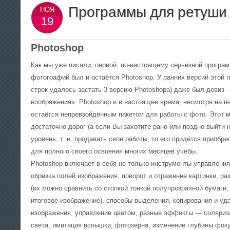
фотоснимок с помощью обыкновенного
Программы для ретуши
записывай шаги
НОЯ
спичечного коробка с булавочным
— сделай копию
19
отверстием? Конечно же понадобится весь
«родном» форма
набор классического фотографа, но это
КОПИЕЙ! Почаще
потом — для проявки и печати, а сам кадр
особенно после
сделать можно! Как? Прячем в темноте
Photoshop
плёнку в коробок, выходим на пленэр,
прокалываем дырочку и экспонируем.
Как мы уже писали, первой, по-настоящему серьёзной програ
фотографий был и остаётся Photoshop. У ранних версий этой п
строк удалось застать 3 версию Photoshopа) даже был девиз 
воображения».
Photoshop и в настоящее время, несмотря на н
остаётся непревзойдённым пакетом для работы с фото. Этот м
достаточно дорог (а если Вы захотите рано или поздно выйти
уровень, т. е. продавать свои работы, то его придётся приобрес
для полного своего освоения многих месяцев учёбы.
Photoshop включает в себя не только инструменты управления
обрезка полей изображения, поворот и отражение картинки, р
(их можно сравнить со стопкой тонкой полупрозрачной бумаги
итоговое изображение), способы выделения, копирования и у
изображения, управление цветом, разные эффекты — соляриз
света, имитация вспышки, фотозерна, изменение глубины фокуса