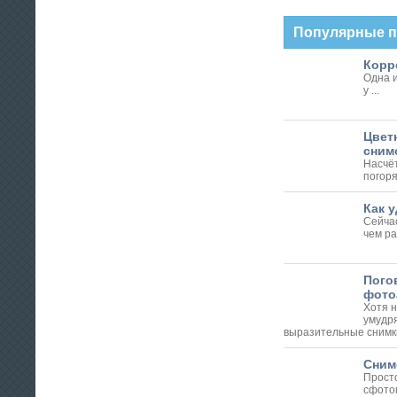
Популярные 
Корре
Одна и
у ...
Цвет
сним
Насчё
погоря
Как у
Сейчас
чем ра
Пого
фото
Хотя 
умудр
выразительные снимки 
Снимо
Просто
сфото