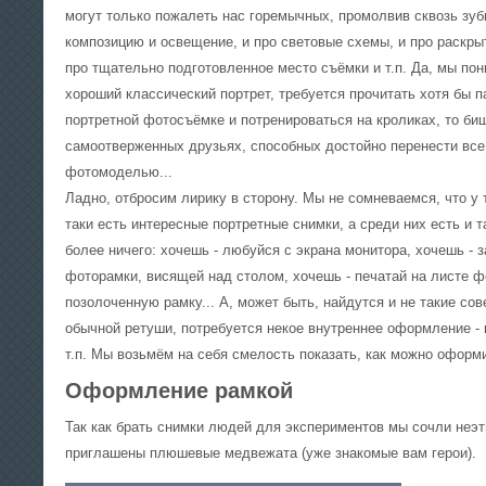
могут только пожалеть нас горемычных, промолвив сквозь зуб
композицию и освещение, и про световые схемы, и про раскры
про тщательно подготовленное место съёмки и т.п. Да, мы по
хороший классический портрет, требуется прочитать хотя бы п
портретной фотосъёмке и потренироваться на кроликах, то биш
самоотверженных друзьях, способных достойно перенести все
фотомоделью...
Ладно, отбросим лирику в сторону. Мы не сомневаемся, что у т
таки есть интересные портретные снимки, а среди них есть и т
более ничего: хочешь - любуйся с экрана монитора, хочешь - 
фоторамки, висящей над столом, хочешь - печатай на листе ф
позолоченную рамку... А, может быть, найдутся и не такие со
обычной ретуши, потребуется некое внутреннее оформление - к
т.п. Мы возьмём на себя смелость показать, как можно оформ
Оформление рамкой
Так как брать снимки людей для экспериментов мы сочли неэт
приглашены плюшевые медвежата (уже знакомые вам герои).