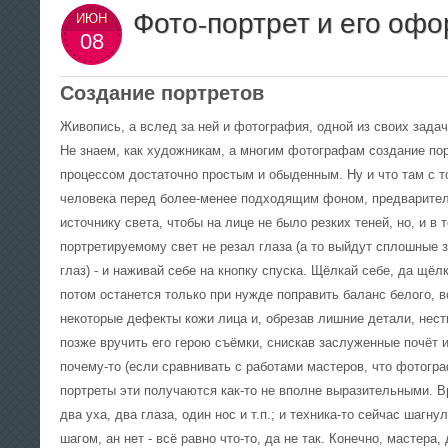
фотоснимок с помощью обыкновенного
Фото-портрет и его оф
записывай шаги
ИЮН
спичечного коробка с булавочным
— сделай копию
08
отверстием? Конечно же понадобится весь
«родном» форма
набор классического фотографа, но это
КОПИЕЙ! Почаще
потом — для проявки и печати, а сам кадр
особенно после
сделать можно! Как? Прячем в темноте
Создание портретов
плёнку в коробок, выходим на пленэр,
прокалываем дырочку и экспонируем.
Живопись, а вслед за ней и фотография, одной из своих задач
Не знаем, как художникам, а многим фотографам создание по
процессом достаточно простым и обыденным.
Ну и что там с 
человека перед более-менее подходящим фоном, предварител
источнику света, чтобы на лице не было резких теней, но, и в 
портретируемому свет не резал глаза (а то выйдут сплошные
глаз) - и наживай себе на кнопку спуска. Щёлкай себе, да щёлк
потом останется только при нужде поправить баланс белого, 
некоторые дефекты кожи лица и, обрезав лишние детали, нест
позже вручить его герою съёмки, снискав заслуженные почёт и
почему-то (если сравнивать с работами мастеров, что фотогра
портреты эти получаются как-то не вполне выразительными. В
два уха, два глаза, один нос и т.п.; и техника-то сейчас шаг
шагом, ан нет - всё равно что-то, да не так. Конечно, мастер