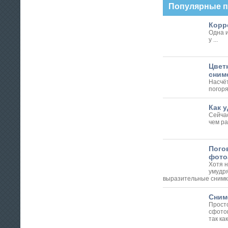
Популярные 
Корре
Одна и
у ...
Цвет
сним
Насчё
погоря
Как у
Сейчас
чем ра
Пого
фото
Хотя 
умудр
выразительные снимки 
Снимо
Просто
сфото
так как 